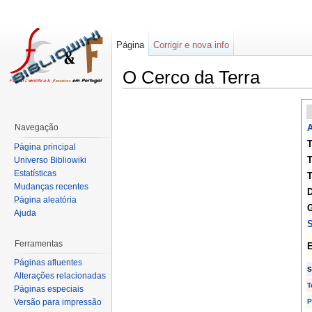
Página
Corrigir e nova info
O Cerco da Terra
Navegação
A
T
Página principal
T
Universo Bibliowiki
Estatísticas
T
Mudanças recentes
D
Página aleatória
G
Ajuda
S
Ferramentas
E
Páginas afluentes
S
Alterações relacionadas
T
Páginas especiais
P
Versão para impressão