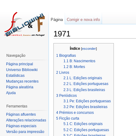
Página
Corrigir e nova info
1971
Índice
[
esconder
]
1
Biografias
Navegação
1.1
B: Nascimentos
Página principal
1.2
B: Mortes
Universo Bibliowiki
2
Livros
Estatísticas
2.1
L: Edições originais
Mudanças recentes
2.2
L: Edições portuguesas
Página aleatória
2.3
L: Edições brasileiras
Ajuda
3
Periódicos
3.1
Pe: Edições portuguesas
Ferramentas
3.2
Pe: Edições brasileiras
4
Prémios e concursos
Páginas afluentes
5
Ficção curta
Alterações relacionadas
5.1
C: Edições originais
Páginas especiais
5.2
C: Edições portuguesas
Versão para impressão
5.3
C: Edições brasileiras