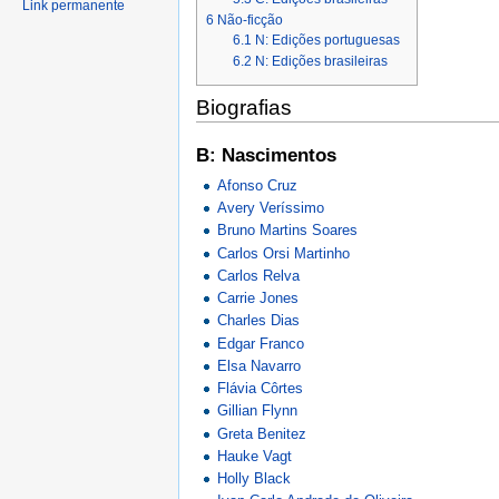
Link permanente
6
Não-ficção
6.1
N: Edições portuguesas
6.2
N: Edições brasileiras
Biografias
B: Nascimentos
Afonso Cruz
Avery Veríssimo
Bruno Martins Soares
Carlos Orsi Martinho
Carlos Relva
Carrie Jones
Charles Dias
Edgar Franco
Elsa Navarro
Flávia Côrtes
Gillian Flynn
Greta Benitez
Hauke Vagt
Holly Black