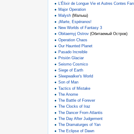
L'Élixir de Longue Vie et Autres Contes Fan
Major Operation
Malysh
(Малыш)
¡Marte, Espéranos!
New Worlds of Fantasy 3
Obitaemyj Ostrov
(Обитаемый Остров)
Operation Chaos
Our Haunted Planet
Pasado Increible
Prisión Glaciar
Seismo Cosmico
Siege of Earth
Sleepwalker's World
Son of Man
Tactics of Mistake
The Anome
The Battle of Forever
The Clocks of Iraz
The Dancer From Atlantis
The Day After Judgement
The Dramaturges of Yan
The Eclipse of Dawn