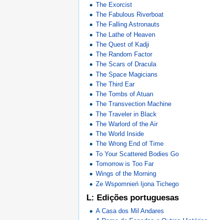
The Exorcist
The Fabulous Riverboat
The Falling Astronauts
The Lathe of Heaven
The Quest of Kadji
The Random Factor
The Scars of Dracula
The Space Magicians
The Third Ear
The Tombs of Atuan
The Transvection Machine
The Traveler in Black
The Warlord of the Air
The World Inside
The Wrong End of Time
To Your Scattered Bodies Go
Tomorrow is Too Far
Wings of the Morning
Ze Wspomnień Ijona Tichego
L: Edições portuguesas
A Casa dos Mil Andares