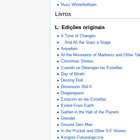
Russ Winterbotham
Livros
L: Edições originais
A Time of Changes
...And All the Stars a Stage
Anywhen
At the Mountains of Madness and Other Tale
Christmas Stories
Cuando se Detengan las Estrellas
Day of Wrath
Destiny Doll
Dimensión 354-X
Dragonquest
Estación en las Estrellas
Exiled From Earth
Gather in the Hall of the Planets
Grendel
Ground Zero Man
In the Pocket and Other S-F Stories
Kongres Futurologiczny