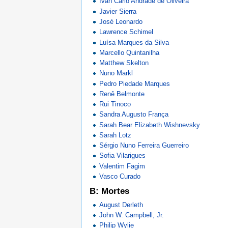
Ivan Carlo Andrade de Oliveira
Javier Sierra
José Leonardo
Lawrence Schimel
Luísa Marques da Silva
Marcello Quintanilha
Matthew Skelton
Nuno Markl
Pedro Piedade Marques
Renê Belmonte
Rui Tinoco
Sandra Augusto França
Sarah Bear Elizabeth Wishnevsky
Sarah Lotz
Sérgio Nuno Ferreira Guerreiro
Sofia Vilarigues
Valentim Fagim
Vasco Curado
B: Mortes
August Derleth
John W. Campbell, Jr.
Philip Wylie