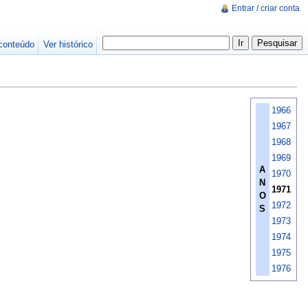
Entrar / criar conta
conteúdo
Ver histórico
1966
1967
1968
1969
A
1970
N
1971
O
1972
S
1973
1974
1975
1976