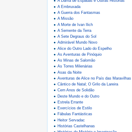
A Dama de Espadas e Outras Histórias
A Embruxada
A Guerra dos Fantasmas
A Missão
A Morte de Ivan Ilich
A Semente da Terra
A Sete Degraus do Sol
Admirável Mundo Novo
Alice do Outro Lado do Espelho
As Aventuras de Pinóquio
As Minas de Salomão
As Torres Milenárias
Asas da Noite
Aventuras de Alice no País das Maravilhas
Cântico de Natal; O Grilo da Lareira
Cem Anos de Solidão
Deste Mundo e do Outro
Estrela Errante
Exercícios de Estilo
Fábulas Fantásticas
Heitor Servadac
Histórias Castelhanas
Histórias de Mistério e Imaginação