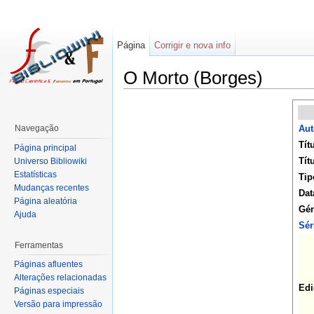
Página
Corrigir e nova info
O Morto (Borges)
Navegação
Aut
Tít
Página principal
Títu
Universo Bibliowiki
Estatísticas
Tip
Mudanças recentes
Dat
Página aleatória
Gén
Ajuda
Sér
Ferramentas
Páginas afluentes
Alterações relacionadas
Edi
Páginas especiais
Versão para impressão