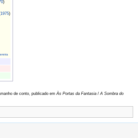
70
)
(
1975
)
ereira
amanho de conto, publicado em
Às Portas da Fantasia
/
A Sombra do