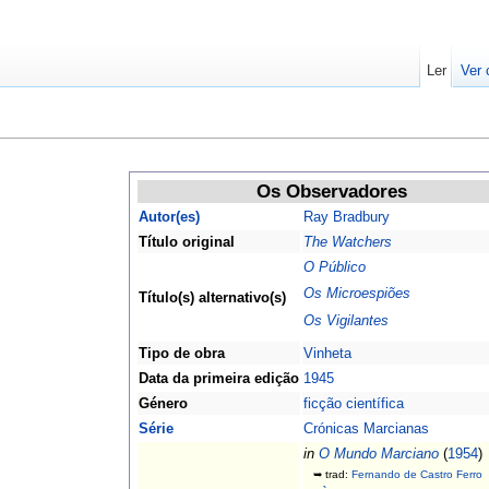
Ler
Ver 
Os Observadores
Autor(es)
Ray Bradbury
Título original
The Watchers
O Público
Os Microespiões
Título(s) alternativo(s)
Os Vigilantes
Tipo de obra
Vinheta
Data da primeira edição
1945
Género
ficção científica
Série
Crónicas Marcianas
in
O Mundo Marciano
(
1954
)
➥ trad:
Fernando de Castro Ferro