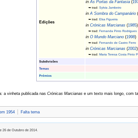
in
Às Portas da Fantasia
(
19
➥ trad:
Sylvia Jambeiro
in
A Sombra do Campanário
➥ trad:
Elsa Figueira
Edições
in
Crónicas Marcianas
(
1985
)
➥ trad:
Fernanda Pinto Rodrigues
in
O Mundo Marciano
(
1998
)
➥ trad:
Fernando de Castro Ferro
in
Crónicas Marcianas
(
2002
)
➥ trad:
Maria Teresa Costa Pinto P
Subdivisões
Temas
Prémios
a: a vinheta publicada nas
Crónicas Marcianas
e um texto mais longo, com t
 em 1954
Falta tema
de 26 de Outubro de 2014.