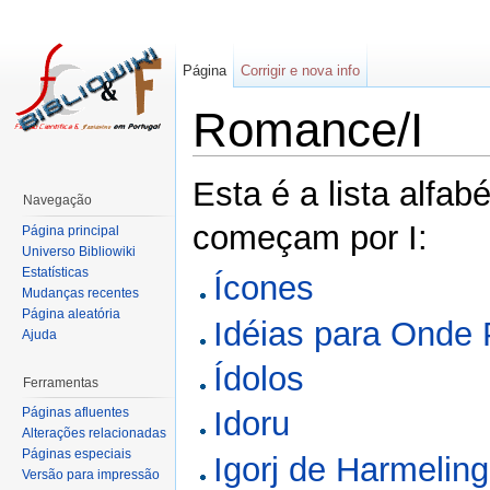
Página
Corrigir e nova info
Romance/I
Esta é a lista alfab
Navegação
começam por I:
Página principal
Universo Bibliowiki
Estatísticas
Ícones
Mudanças recentes
Página aleatória
Idéias para Onde
Ajuda
Ídolos
Ferramentas
Páginas afluentes
Idoru
Alterações relacionadas
Páginas especiais
Igorj de Harmelin
Versão para impressão