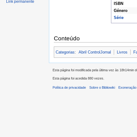
Link permanente
ISBN
Género
Série
Conteúdo
Categorias
:
Abril ControlJornal
Livros
Fa
Esta página foi modificada pela última vez às 18h14min d
Esta página foi acedida 880 vezes.
Política de privacidade
Sobre o Bibliowiki
Exoneração 