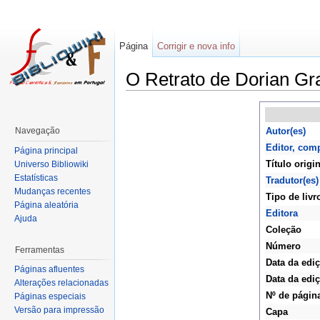
Página
Corrigir e nova info
O Retrato de Dorian Gr
Navegação
Autor(es)
Editor, com
Página principal
Título origin
Universo Bibliowiki
Estatísticas
Tradutor(es)
Mudanças recentes
Tipo de livr
Página aleatória
Editora
Ajuda
Coleção
Número
Ferramentas
Data da edi
Páginas afluentes
Data da ediç
Alterações relacionadas
Nº de págin
Páginas especiais
Versão para impressão
Capa