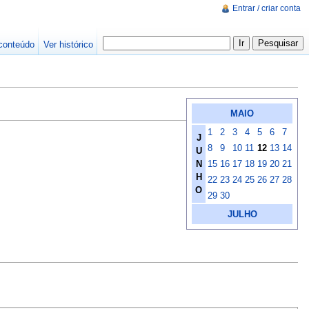
Entrar / criar conta
conteúdo
Ver histórico
MAIO
1
2
3
4
5
6
7
J
8
9
10
11
12
13
14
U
N
15
16
17
18
19
20
21
H
22
23
24
25
26
27
28
O
29
30
JULHO