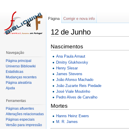
Página
Corrigir e nova info
12 de Junho
Nascimentos
Navegação
Ana Paula Arnaut
Página principal
Dmitry Glukhovsky
Universo Bibliowiki
Henry Slesar
Estatísticas
James Stevens
Mudanças recentes
João Afonso Machado
Página aleatória
João Zuzarte Reis Piedade
Ajuda
José Viale Moutinho
Pedro Alves de Carvalho
Ferramentas
Mortes
Páginas afluentes
Alterações relacionadas
Hanns Heinz Ewers
Páginas especiais
M. R. James
Versão para impressão