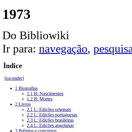
1973
Do Bibliowiki
Ir para:
navegação
,
pesquis
Índice
[
esconder
]
1
Biografias
1.1
B: Nascimentos
1.2
B: Mortes
2
Livros
2.1
L: Edições originais
2.2
L: Edições portuguesas
2.3
L: Edições brasileiras
2.4
L: Edições angolanas
3
Prémios e concursos