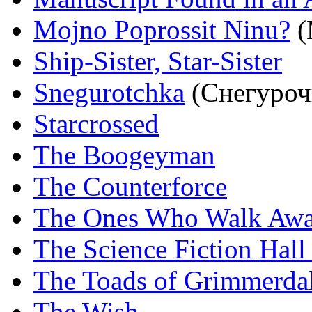
Mojno Poprossit Ninu?
(
Ship-Sister, Star-Sister
Snegurotchka
(Снегуроч
Starcrossed
The Boogeyman
The Counterforce
The Ones Who Walk Awa
The Science Fiction Hall
The Toads of Grimmerda
The Wish