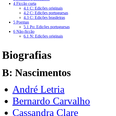
4
Ficção curta
4.1
C: Edições originais
4.2
C: Edições portuguesas
4.3
C: Edições brasileiras
5
Poemas
5.1
Po: Edições portuguesas
6
Não-ficção
6.1
N: Edições originais
Biografias
B: Nascimentos
André Letria
Bernardo Carvalho
Cassandra Clare