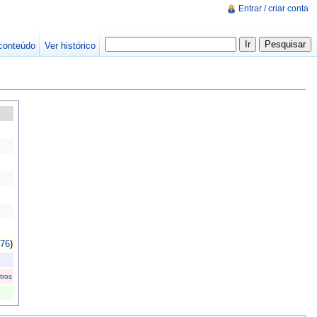
Entrar / criar conta
conteúdo
Ver histórico
76
)
tros