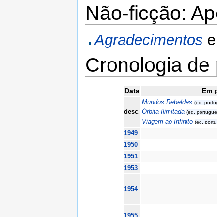
Não-ficção: A
Agradecimentos
Cronologia de 
Data
Em 
Mundos Rebeldes
(ed. port
desc.
Órbita Ilimitada
(ed. portugue
Viagem ao Infinito
(ed. port
1949
1950
1951
1953
1954
1955