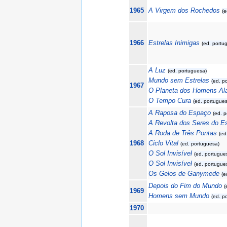
1965
A Virgem dos Rochedos
(e
1966
Estrelas Inimigas
(ed. portu
A Luz
(ed. portuguesa)
Mundo sem Estrelas
(ed. p
1967
O Planeta dos Homens Al
O Tempo Cura
(ed. portugue
A Raposa do Espaço
(ed. 
A Revolta dos Seres do E
A Roda de Três Pontas
(ed
1968
Ciclo Vital
(ed. portuguesa)
O Sol Invisível
(ed. portugue
O Sol Invisível
(ed. portugue
Os Gelos de Ganymede
(e
Depois do Fim do Mundo
(
1969
Homens sem Mundo
(ed. p
1970