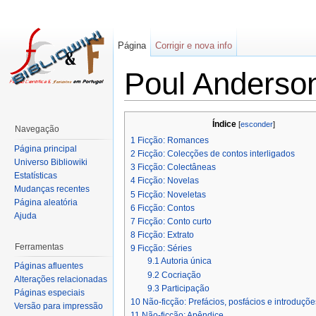
Página
Corrigir e nova info
Poul Anderso
Índice
[
esconder
]
Navegação
1
Ficção: Romances
Página principal
2
Ficção: Colecções de contos interligados
Universo Bibliowiki
3
Ficção: Colectâneas
Estatísticas
4
Ficção: Novelas
Mudanças recentes
5
Ficção: Noveletas
Página aleatória
6
Ficção: Contos
Ajuda
7
Ficção: Conto curto
8
Ficção: Extrato
Ferramentas
9
Ficção: Séries
9.1
Autoria única
Páginas afluentes
9.2
Cocriação
Alterações relacionadas
9.3
Participação
Páginas especiais
10
Não-ficção: Prefácios, posfácios e introduçõe
Versão para impressão
11
Não-ficção: Apêndice