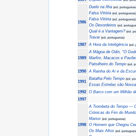
Duelo na Ilha
(ed. portuguesa
Falsa Vitória
(ed. portuguesa)
Falsa Vitória
(ed. portuguesa)
1986
Os Desordeiros
(ed. portugu
Qual é a Vantagem?
(ed. p
Travar
(ed. portuguesa)
1987
A Hora da Inteligência
(ed.
A Mágoa de Odin, "O God
1989
Marfim, Macacos e Pavõe
Patrulheiro do Tempo
(ed. 
1990
A Rainha do Ar e da Escur
Batalha Pelo Tempo
(ed. po
1991
Essas Estrelas são Noss
1992
O Barco com um Milhão d
1997
A Trombeta do Tempo — 
Crónicas do Fim do Mund
Marius
(ed. portuguesa)
1998
O Homem que Chegou Ce
Os Mais Altos
(ed. portugues