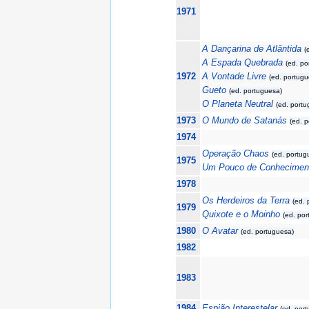
1971
A Dançarina de Atlântida
(
A Espada Quebrada
(ed. po
1972
A Vontade Livre
(ed. portugu
Gueto
(ed. portuguesa)
O Planeta Neutral
(ed. port
1973
O Mundo de Satanás
(ed. 
1974
Operação Chaos
(ed. portug
1975
Um Pouco de Conhecimen
1978
Os Herdeiros da Terra
(ed.
1979
Quixote e o Moinho
(ed. po
1980
O Avatar
(ed. portuguesa)
1982
1983
1984
Espião Interestelar
(ed. por