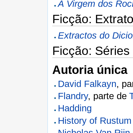
A Virgem dos Ro
Ficção: Extrat
Extractos do Dici
Ficção: Séries
Autoria única
David Falkayn
, pa
Flandry
, parte de
Hadding
History of Rustum
Nicholas Van Rijn