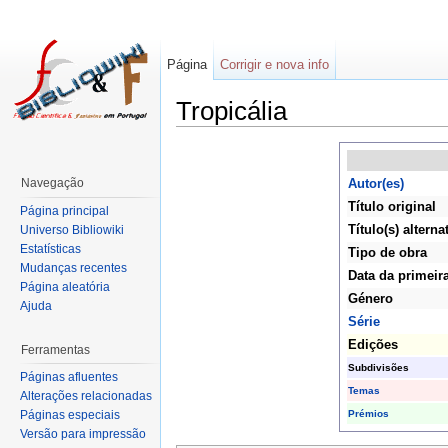
Página
Corrigir e nova info
Tropicália
Navegação
Autor(es)
Título original
Página principal
Título(s) alterna
Universo Bibliowiki
Estatísticas
Tipo de obra
Mudanças recentes
Data da primeir
Página aleatória
Género
Ajuda
Série
Edições
Ferramentas
Subdivisões
Páginas afluentes
Temas
Alterações relacionadas
Prémios
Páginas especiais
Versão para impressão